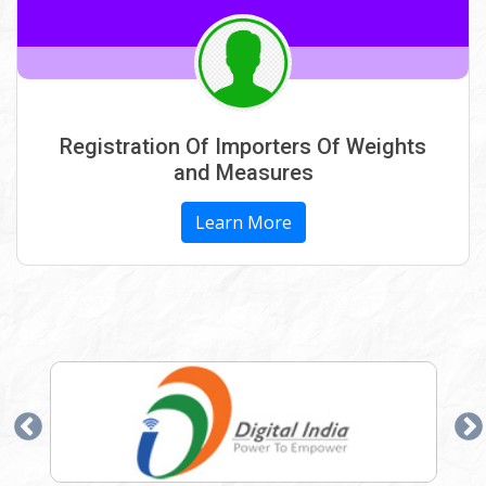
के संबंध में प्रकाशित समाचार दैनिक समाचार पत्रों
में। - 21-05-2025
विश्‍व मापविज्ञान दिवस 20 मई 2025 का आयोजन
के संबंध में प्रकाशित समाचार - 21-05-2025
Registration Of Importers Of Weights
सहायक नियंत्रक रायपुर एवं टीम द्वारा डिब्‍बा बंद
and Measures
वस्‍तुओं का थोक बाजार डूमरतराई में निरीक्षण करते
हुए - 30-01-2025
Learn More
कम तौल करने पर विधिक मापविज्ञान अंबिकापुर
(नापतौल) विभाग ने की कार्यवाही। - 19-09-
2024
सहायक नियंत्रक विधिक मापविज्ञान की संयुक्त
टीम द्वारा अभनपुर क्षेत्र का निरीक्षण करते हुए -
20-09-2024