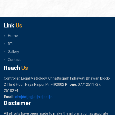
Link
Us
Home
RTI
Gallery
Contact
Reach
Us
Controller, Legal Metrology, Chhattisgarh Indrawati Bhawan Block-
2 Third Floor, Naya Raipur Pin-492002
Phone:
07712511727,
2510274
Email:
clm[dot]cg[at]nic[dot]in
Disclaimer
All efforts have been made to make the information as accurate