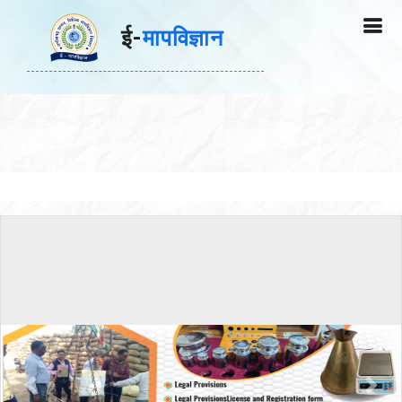
ई-
मापविज्ञान
Previous
Nex